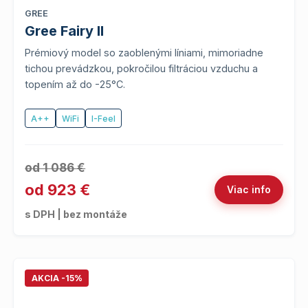
GREE
Gree Fairy II
Prémiový model so zaoblenými líniami, mimoriadne
tichou prevádzkou, pokročilou filtráciou vzduchu a
topením až do -25°C.
A++
WiFi
I-Feel
od 1 086 €
od 923 €
Viac info
s DPH | bez montáže
AKCIA -15%