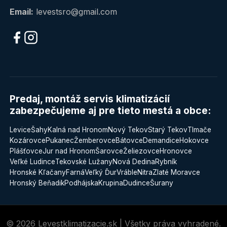
Email:
levestsro@gmail.com
Predaj, montáž servis klimatizácií
zabezpečujeme aj pre tieto mestá a obce:
Levice
Šahy
Kalná nad Hronom
Nový Tekov
Starý Tekov
Tlmače
Kozárovce
Pukanec
Žemberovce
Bátovce
Demandice
Hokovce
Plášťovce
Jur nad Hronom
Šarovce
Želiezovce
Hronovce
Veľké Ludince
Tekovské Lužany
Nová Dedina
Rybník
Hronské Kľačany
Farná
Veľký Ďur
Vráble
Nitra
Zlaté Moravce
Hronský Beňadik
Podhájska
Krupina
Dudince
Šurany
© 2026 Levestklimatizacie.sk | Všetky práva vyhradené.