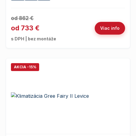
od 862 €
od 733 €
Viac info
s DPH | bez montáže
AKCIA -15%