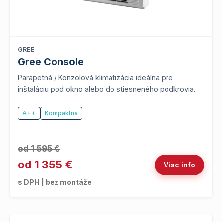
GREE
Gree Console
Parapetná / Konzolová klimatizácia ideálna pre
inštaláciu pod okno alebo do stiesneného podkrovia.
A++
Kompaktná
od 1 595 €
od 1 355 €
Viac info
s DPH | bez montáže