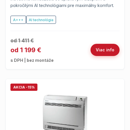
pokročilými AI technológiami pre maximálny komfort.
A+++
AI technológia
od 1 411 €
od 1 199 €
Viac info
s DPH | bez montáže
AKCIA -15%