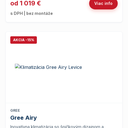
od 1 019 €
Viac info
s DPH | bez montáže
AKCIA -15%
GREE
Gree Airy
Inovatívna klimatizácia so špičkovým dizajnom a