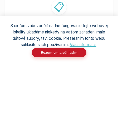
📋
Bezplatná obhliadka
S cieľom zabezpečiť riadne fungovanie tejto webovej
Prídeme priamo k vám, zhodnotíme priestor a
lokality ukladáme niekedy na vašom zariadení malé
dátové súbory, tzv. cookie. Prezeraním tohto webu
navrhneme najlepšie riešenie presne pre vaše
súhlasíte s ich používaním.
Viac informácií
.
potreby - to všetko úplne zadarmo.
Rozumiem a súhlasím
🛠️
Profesionálna montáž
Máme za sebou obrovské množstvo inštalácií.
Pracujeme čisto, rýchlo a s ohľadom na váš
interiér.