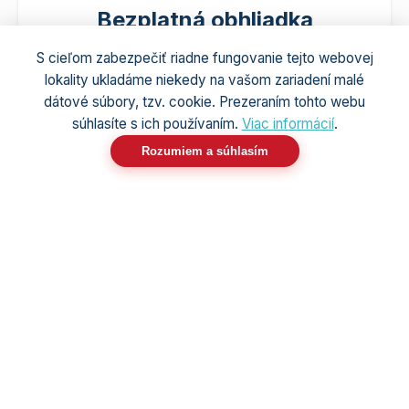
Bezplatná obhliadka
Prídeme priamo k vám, zhodnotíme priestor a
S cieľom zabezpečiť riadne fungovanie tejto webovej
navrhneme najlepšie riešenie presne pre vaše
lokality ukladáme niekedy na vašom zariadení malé
potreby - to všetko úplne zadarmo.
dátové súbory, tzv. cookie. Prezeraním tohto webu
súhlasíte s ich používaním.
Viac informácií
.
Rozumiem a súhlasím
🛠️
Profesionálna montáž
Máme za sebou obrovské množstvo inštalácií.
Pracujeme čisto, rýchlo a s ohľadom na váš
interiér.