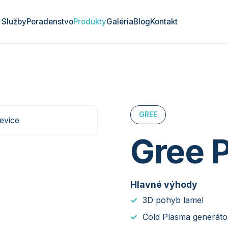
Služby
Poradenstvo
Produkty
Galéria
Blog
Kontakt
GREE
Gree P
Hlavné výhody
3D pohyb lamel
Cold Plasma generáto