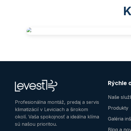
K
Rýchle 
Naše služ
Profesionálna montáž, predaj a servis
Produkty
klimatizácií v Leviciach a širokom
okolí. Vaša spokojnosť a ideálna klíma
Galéria inš
sú našou prioritou.
Blog a no