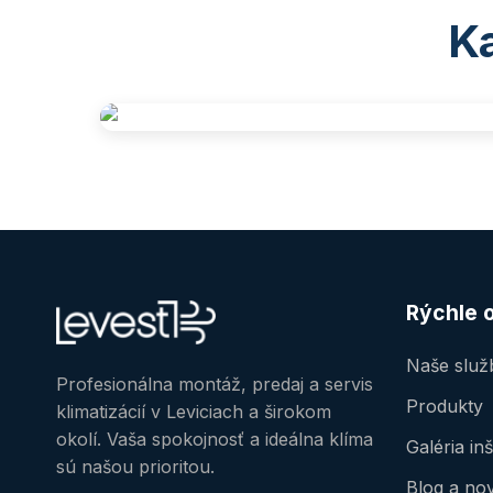
Ka
Rýchle 
Naše služ
Profesionálna montáž, predaj a servis
Produkty
klimatizácií v Leviciach a širokom
okolí. Vaša spokojnosť a ideálna klíma
Galéria inš
sú našou prioritou.
Blog a no