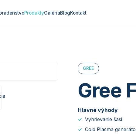
oradenstvo
Produkty
Galéria
Blog
Kontakt
GREE
Gree Fa
Hlavné výhody
Vyhrievanie šasi
Cold Plasma generáto