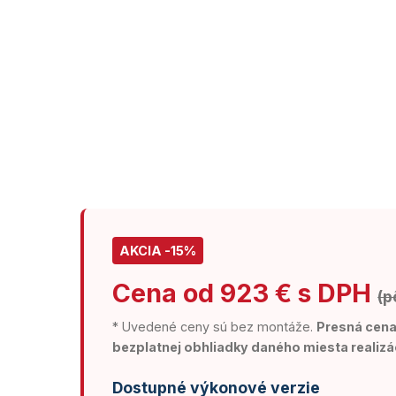
AKCIA -15%
Cena od 923 € s DPH
(p
* Uvedené ceny sú bez montáže.
Presná cena 
bezplatnej obhliadky daného miesta realizá
Dostupné výkonové verzie