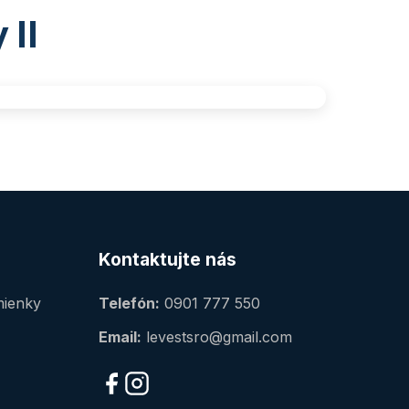
 II
Kontaktujte nás
ienky
Telefón:
0901 777 550
Email:
levestsro@gmail.com