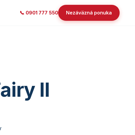
📞 0901 777 550
Nezáväzná ponuka
iry II
r