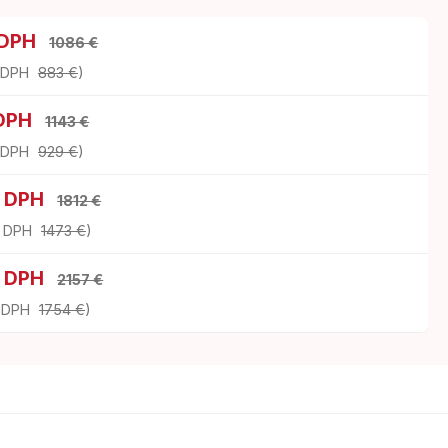
 DPH
1086 €
z DPH
883 €
)
 DPH
1143 €
z DPH
929 €
)
s DPH
1812 €
z DPH
1473 €
)
s DPH
2157 €
z DPH
1754 €
)