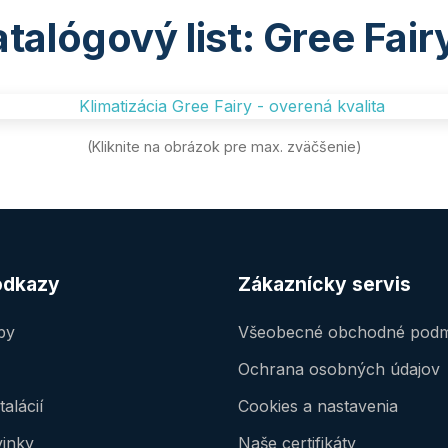
talógový list: Gree Fairy
(Kliknite na obrázok pre max. zväčšenie)
odkazy
Zákaznícky servis
by
Všeobecné obchodné podm
Ochrana osobných údajov
talácií
Cookies a nastavenia
vinky
Naše certifikáty