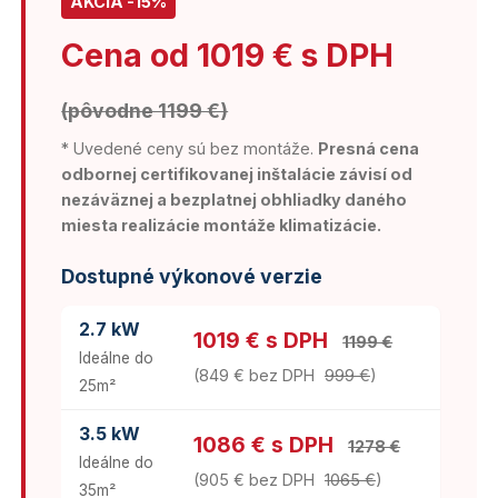
AKCIA -15%
Cena od 1019 € s DPH
(pôvodne 1199 €)
* Uvedené ceny sú bez montáže.
Presná cena
odbornej certifikovanej inštalácie závisí od
nezáväznej a bezplatnej obhliadky daného
miesta realizácie montáže klimatizácie.
Dostupné výkonové verzie
2.7 kW
1019 € s DPH
1199 €
Ideálne do
(849 € bez DPH
999 €
)
25m²
3.5 kW
1086 € s DPH
1278 €
Ideálne do
(905 € bez DPH
1065 €
)
35m²