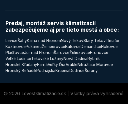
Predaj, montáž servis klimatizácií
zabezpečujeme aj pre tieto mestá a obce:
Levice
Šahy
Kalná nad Hronom
Nový Tekov
Starý Tekov
Tlmače
Kozárovce
Pukanec
Žemberovce
Bátovce
Demandice
Hokovce
Plášťovce
Jur nad Hronom
Šarovce
Želiezovce
Hronovce
Veľké Ludince
Tekovské Lužany
Nová Dedina
Rybník
Hronské Kľačany
Farná
Veľký Ďur
Vráble
Nitra
Zlaté Moravce
Hronský Beňadik
Podhájska
Krupina
Dudince
Šurany
© 2026 Levestklimatizacie.sk | Všetky práva vyhradené.