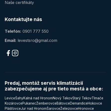
Naše certifikáty
Kontaktujte nás
Telefón:
0901 777 550
Email:
levestsro@gmail.com
Predaj, montáž servis klimatizácií
zabezpečujeme aj pre tieto mestá a obce:
Levice
Šahy
Kalná nad Hronom
Nový Tekov
Starý Tekov
Tlmače
Kozárovce
Pukanec
Žemberovce
Bátovce
Demandice
Hokovce
Plášťovce
Jur nad Hronom
Šarovce
Želiezovce
Hronovce