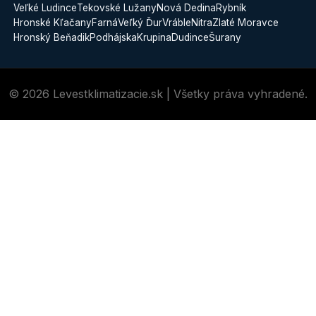
Veľké Ludince
Tekovské Lužany
Nová Dedina
Rybník
Hronské Kľačany
Farná
Veľký Ďur
Vráble
Nitra
Zlaté Moravce
Hronský Beňadik
Podhájska
Krupina
Dudince
Šurany
© 2026 Levestklimatizacie.sk | Všetky práva vyhradené.