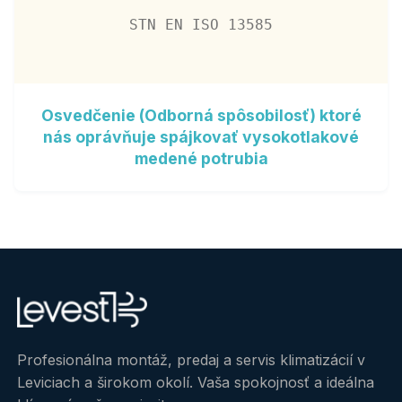
STN EN ISO 13585
Osvedčenie (Odborná spôsobilosť) ktoré
nás oprávňuje spájkovať vysokotlakové
medené potrubia
Profesionálna montáž, predaj a servis klimatizácií v
Leviciach a širokom okolí. Vaša spokojnosť a ideálna